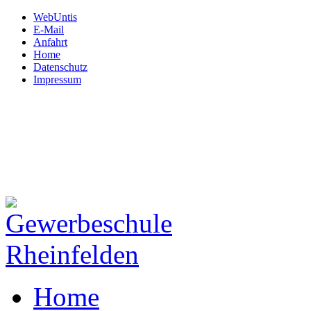
WebUntis
E-Mail
Anfahrt
Home
Datenschutz
Impressum
Gewerbeschule
Rheinfelden
Hardtstraße 12
79618 Rheinfelden
Tel: 07623.72 450
Fax: 07623.72 45 130
Mail:
schule@gws-rheinfeld
Home