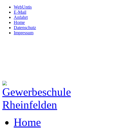
WebUntis
E-Mail
Anfahrt
Home
Datenschutz
Impressum
Gewerbeschule
Rheinfelden
Hardtstraße 12
79618 Rheinfelden
Tel: 07623.72 450
Fax: 07623.72 45 130
Mail:
schule@gws-rheinfeld
Home