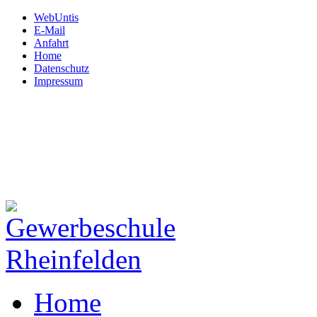
WebUntis
E-Mail
Anfahrt
Home
Datenschutz
Impressum
Gewerbeschule
Rheinfelden
Hardtstraße 12
79618 Rheinfelden
Tel: 07623.72 450
Fax: 07623.72 45 130
Mail:
schule@gws-rheinfeld
Home